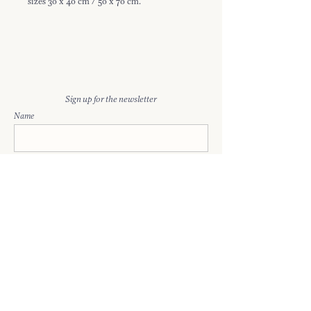
sizes 30 x 40 cm / 50 x 70 cm.
Every print is signed and will be enclosed in
a tube made of firm cardboard.
Deze prints zijn offset gedrukt op 300 grams
ongestreken, Tintoretto Gesso papier en
verkrijgbaar in de formaten 30 x 40 cm / 50
Sign up for the newsletter
cm x 70 cm.
Name
Iedere print wordt gesigneerd en bij
verzending verpakt in een koker van stevig
karton.
Enter your email here
sign up
anouk@atelieraha.nl