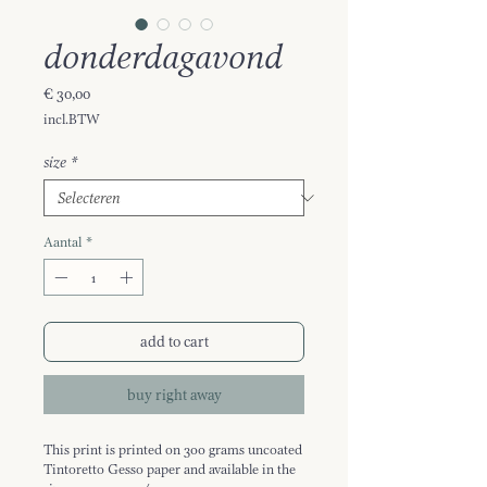
donderdagavond
Prijs
€ 30,00
incl.BTW
size
*
Aantal
*
add to cart
buy right away
This print is printed on 300 grams uncoated
Tintoretto Gesso paper and available in the