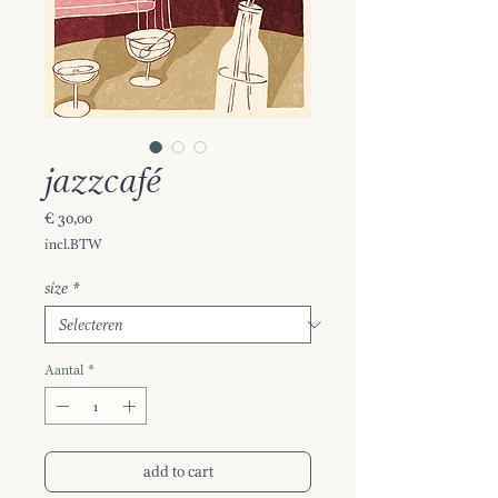
jazzcafé
Prijs
€ 30,00
incl.BTW
size
*
Aantal
*
add to cart