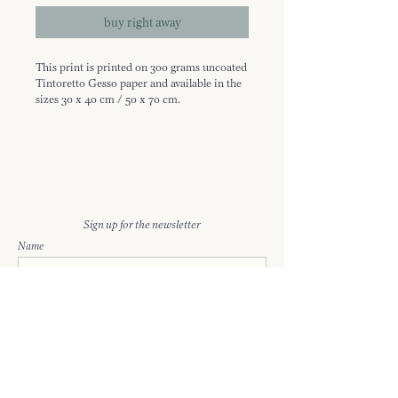
buy right away
This print is printed on 300 grams uncoated
Tintoretto Gesso paper and available in the
sizes 30 x 40 cm / 50 x 70 cm.
Every print is signed and will be enclosed in
a tube made of firm cardboard, sent to you
on wednesdays and fridays!
Deze prints zijn offset gedrukt op 300 grams
ongestreken, Tintoretto Gesso papier en
Sign up for the newsletter
verkrijgbaar in de formaten 30 x 40 cm / 50
cm x 70 cm.
Name
Iedere print wordt gesigneerd en bij
verzending verpakt in een koker van stevig
Enter your email here
karton. Verzending vindt plaats op
woensdagen en vrijdagen!
sign up